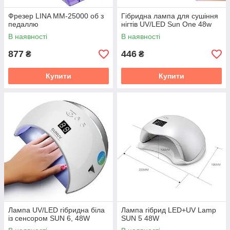
Фрезер LINA MM-25000 об з
Гібридна лампа для сушіння
педаллю
нігтів UV/LED Sun One 48w
В наявності
В наявності
877
446
₴
₴
Купити
Купити
Лампа UV/LED гібридна біла
Лампа гібрид LED+UV Lamp
із сенсором SUN 6, 48W
SUN 5 48W