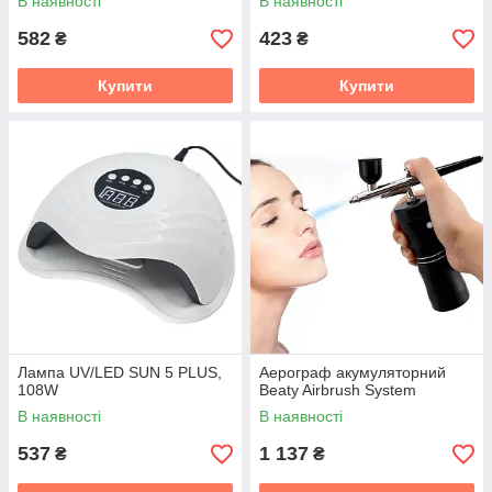
В наявності
В наявності
582
423
₴
₴
Купити
Купити
Лампа UV/LED SUN 5 PLUS,
Аерограф акумуляторний
108W
Beaty Airbrush System
В наявності
В наявності
537
1 137
₴
₴