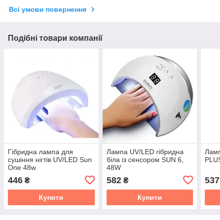
Всі умови повернення
Подібні товари компанії
Гібридна лампа для
Лампа UV/LED гібридна
Лам
сушіння нігтів UV/LED Sun
біла із сенсором SUN 6,
PLU
One 48w
48W
446
582
537
₴
₴
Купити
Купити