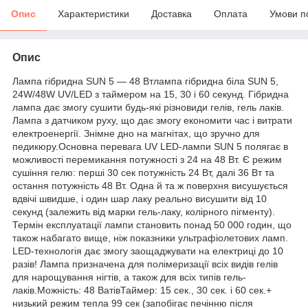
Опис
Характеристики
Доставка
Оплата
Умови п
Опис
Лампа гібридна SUN 5 — 48 Втлампа гібридна біла SUN 5,
24W/48W UV/LED з таймером на 15, 30 і 60 секунд. Гібридна
лампа дає змогу сушити будь-які різновиди гелів, гель лаків.
Лампа з датчиком руху, що дає змогу економити час і витрати
електроенергії. Знімне дно на магнітах, що зручно для
педикюру.Основна перевага UV LED-лампи SUN 5 полягає в
можливості перемикання потужності з 24 на 48 Вт. Є режим
сушіння гелю: перші 30 сек потужність 24 Вт, далі 36 Вт та
остання потужність 48 Вт. Одна й та ж поверхня висушується
вдвічі швидше, і один шар лаку реально висушити від 10
секунд (залежить від марки гель-лаку, колірного пігменту).
Термін експлуатації лампи становить понад 50 000 годин, що
також набагато вище, ніж показники ультрафіолетових ламп.
LED-технологія дає змогу заощаджувати на електриці до 10
разів! Лампа призначена для полімеризації всіх видів гелів
для нарощування нігтів, а також для всіх типів гель-
лаків.Можність: 48 ВатівТаймер: 15 сек., 30 сек. і 60 сек.+
низький режим тепла 99 сек (запобігає печінню після