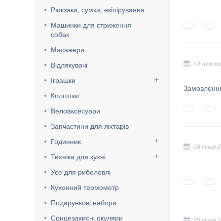
Рюкзаки, сумки, екіпірування
Машинки для стриження
собак
Масажери
04 лютог
Відлякувачі
Іграшки
Замовлення
Колготки
Велоаксесуари
Запчастини для ліхтарів
Годинник
28 січня 
Техніка для кухні
Усе для риболовлі
Кухонний термометр
Подарункові набори
Сонцезахисні окуляри
25 січня 