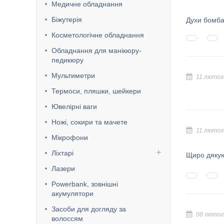
Медичне обладнання
Біжутерія
Духи бомба 
Косметологічне обладнання
Обладнання для манікюру-
педикюру
Мультиметри
11 лютог
Термоси, пляшки, шейкери
Ювелірні ваги
Ножі, сокири та мачете
11 лютог
Мікрофони
Ліхтарі
Щиро дякую
Лазери
Powerbank, зовнішні
акумулятори
Засоби для догляду за
08 лютог
волоссям