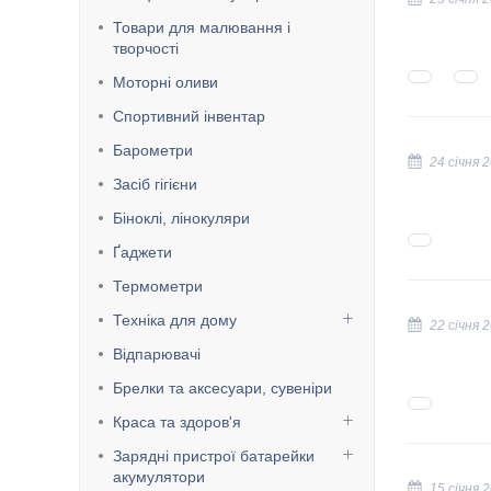
Товари для малювання і
творчості
Моторні оливи
Спортивний інвентар
Барометри
24 січня 
Засіб гігієни
Біноклі, лінокуляри
Ґаджети
Термометри
Техніка для дому
22 січня 
Відпарювачі
Брелки та аксесуари, сувеніри
Краса та здоров'я
Зарядні пристрої батарейки
акумулятори
15 січня 