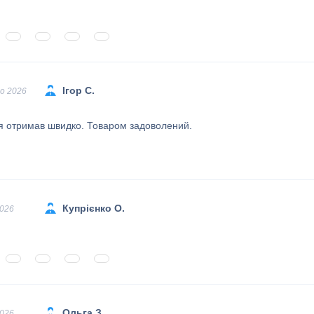
Ігор С.
о 2026
 отримав швидко. Товаром задоволений.
Купрієнко О.
2026
Ольга З.
2026