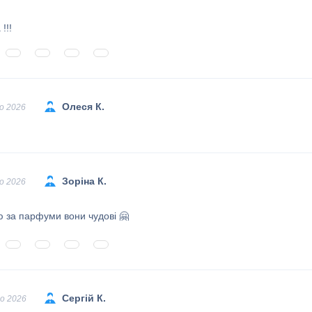
!!!
Олеся К.
о 2026
Зоріна К.
о 2026
 за парфуми вони чудові 🤗
Сергій К.
о 2026