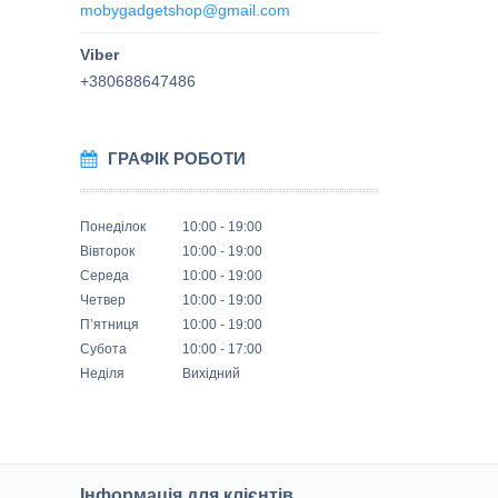
mobygadgetshop@gmail.com
+380688647486
ГРАФІК РОБОТИ
Понеділок
10:00
19:00
Вівторок
10:00
19:00
Середа
10:00
19:00
Четвер
10:00
19:00
Пʼятниця
10:00
19:00
Субота
10:00
17:00
Неділя
Вихідний
Інформація для клієнтів