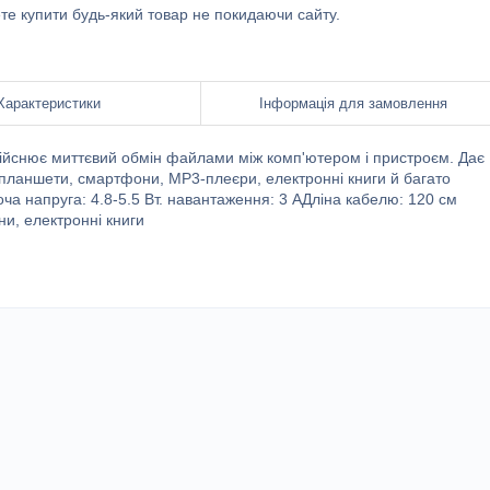
ете купити будь-який товар не покидаючи сайту.
Характеристики
Інформація для замовлення
ійснює миттєвий обмін файлами між комп'ютером і пристроєм. Дає
и (планшети, смартфони, MP3-плеєри, електронні книги й багато
оча напруга: 4.8-5.5 Вт. навантаження: 3 АДліна кабелю: 120 см
и, електронні книги