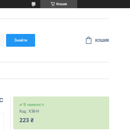
Кошик
Знайти
КОШИК
C
В наявності
Код:
X38-H
223 ₴