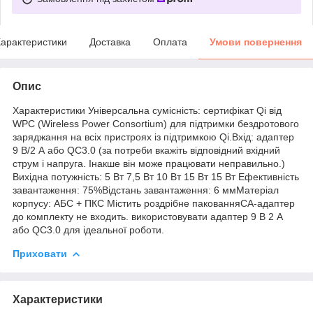
арактеристики
Доставка
Оплата
Умови повернення
Опис
Характеристики Універсальна сумісність: сертифікат Qi від
WPC (Wireless Power Consortium) для підтримки бездротового
заряджання на всіх пристроях із підтримкою Qi.Вхід: адаптер
9 В/2 А або QC3.0 (за потреби вкажіть відповідний вхідний
струм і напруга. Інакше він може працювати неправильно.)
Вихідна потужність: 5 Вт 7,5 Вт 10 Вт 15 Вт 15 Вт Ефективність
завантаження: 75%Відстань завантаження: 6 ммМатеріал
корпусу: АБС + ПКС Містить роздрібне пакованняCA-адаптер
до комплекту не входить. використовувати адаптер 9 В 2 А
або QC3.0 для ідеальної роботи.
Приховати
Характеристики