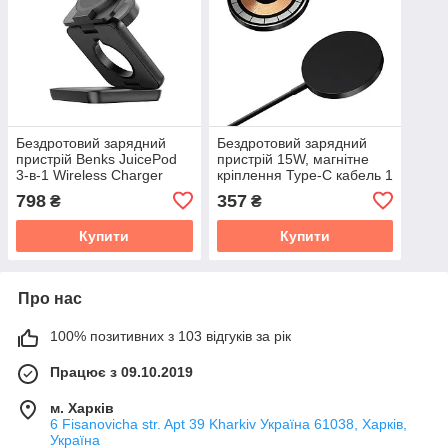
Бездротовий зарядний
Бездротовий зарядний
пристрій Benks JuicePod
пристрій 15W, магнітне
3-в-1 Wireless Charger
кріплення Type-C кабель 1
Stand (з функцією
м
798
357
₴
₴
MagSafe)
Купити
Купити
Про нас
100% позитивних з 103 відгуків за рік
Працює з 09.10.2019
м. Харків
6 Fisanovicha str. Apt 39 Kharkiv Україна 61038, Харків,
Україна