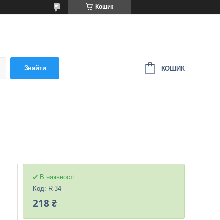
Кошик
Знайти
КОШИК
В наявності
Код:
R-34
218 ₴