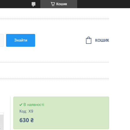
Кошик
Знайти
КОШИК
В наявності
Код:
X9
630 ₴