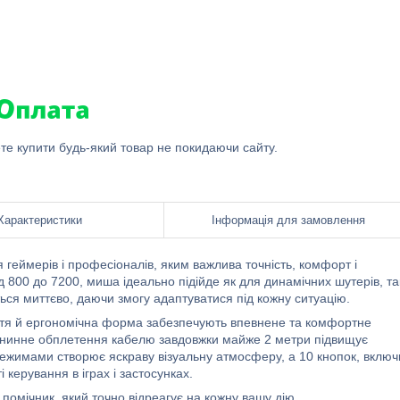
ете купити будь-який товар не покидаючи сайту.
Характеристики
Інформація для замовлення
 геймерів і професіоналів, яким важлива точність, комфорт і
 800 до 7200, миша ідеально підійде як для динамічних шутерів, так
ься миттєво, даючи змогу адаптуватися під кожну ситуацію.
ття й ергономічна форма забезпечують впевнене та комфортне
Тканинне обплетення кабелю завдовжки майже 2 метри підвищує
14 режимами створює яскраву візуальну атмосферу, а 10 кнопок, вклю
ерування в іграх і застосунках.
помічник, який точно відреагує на кожну вашу дію.