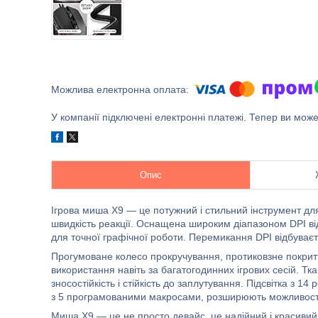
У компанії підключені електронні платежі. Тепер ви мож
Опис
Ігрова миша X9 — це потужний і стильний інструмент для
швидкість реакції. Оснащена широким діапазоном DPI від
для точної графічної роботи. Перемикання DPI відбуваєт
Прогумоване колесо прокручування, протиковзне покри
використання навіть за багатогодинних ігрових сесій. 
зносостійкість і стійкість до заплутування. Підсвітка з 
з 5 програмованими макросами, розширюють можливості к
Миша X9 — це не просто девайс, це надійний і красивий 