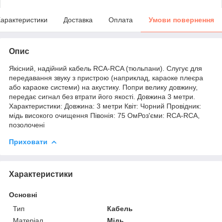
арактеристики
Доставка
Оплата
Умови повернення
Опис
Якісний, надійний кабель RCA-RCA (тюльпани). Слугує для
передавання звуку з пристрою (наприклад, караоке плеєра
або караоке системи) на акустику. Попри велику довжину,
передає сигнал без втрати його якості. Довжина 3 метри.
Характеристики: Довжина: 3 метри Квіт: Чорний Провідник:
мідь високого очищення Півонія: 75 ОмРоз'єми: RCA-RCA,
позолочені
Приховати
Характеристики
Основні
Тип
Кабель
Матеріал
Мідь