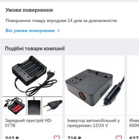
Умови повернення
Повернення товару впродовж 14 днів за домовленістю
Всі умови повернення
Подібні товари компанії
Зарядний пристрій HD-
Інвертор автомобільний у
Инв
077B
прикурювач 12/24 V
600
242
718
627
₴
₴