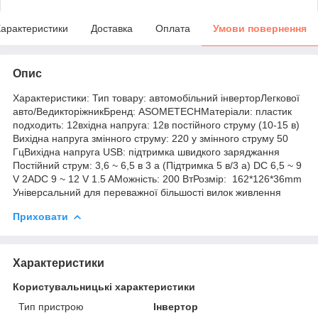
арактеристики
Доставка
Оплата
Умови повернення
Опис
Характеристики: Тип товару: автомобільний інверторЛегкової
авто/ВедикторіжникБренд: ASOMETECHМатеріали: пластик
подходить: 12вхідна напруга: 12в постійного струму (10-15 в)
Вихідна напруга змінного струму: 220 у змінного струму 50
ГцВихідна напруга USB: підтримка швидкого заряджання
Постійний струм: 3,6 ~ 6,5 в 3 а (Підтримка 5 в/3 а) DC 6,5 ~ 9
V 2ADC 9 ~ 12 V 1.5 AМожність: 200 ВтРозмір: 162*126*36mm
Універсальний для переважної більшості вилок живлення
Приховати
Характеристики
Користувальницькі характеристики
Тип пристрою
Інвертор