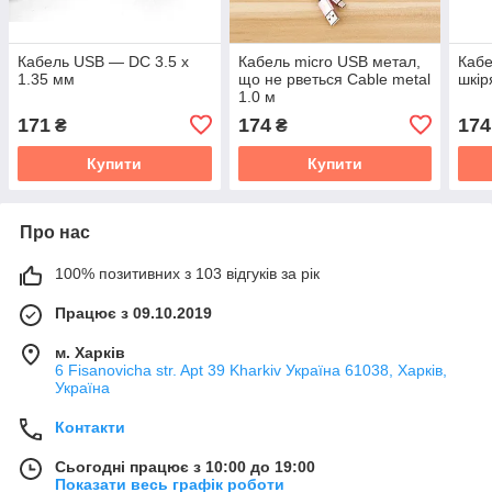
Кабель USB — DC 3.5 x
Кабель micro USB метал,
Кабе
1.35 мм
що не рветься Cable metal
шкір
1.0 м
171
174
174
₴
₴
Купити
Купити
Про нас
100% позитивних з 103 відгуків за рік
Працює з 09.10.2019
м. Харків
6 Fisanovicha str. Apt 39 Kharkiv Україна 61038, Харків,
Україна
Контакти
Сьогодні працює з 10:00 до 19:00
Показати весь графік роботи