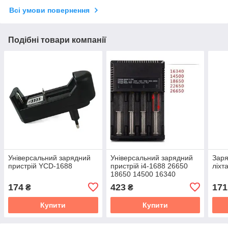
Всі умови повернення
Подібні товари компанії
Універсальний зарядний
Універсальний зарядний
Заря
пристрій YCD-1688
пристрій i4-1688 26650
ліхт
18650 14500 16340
174
423
171
₴
₴
Купити
Купити