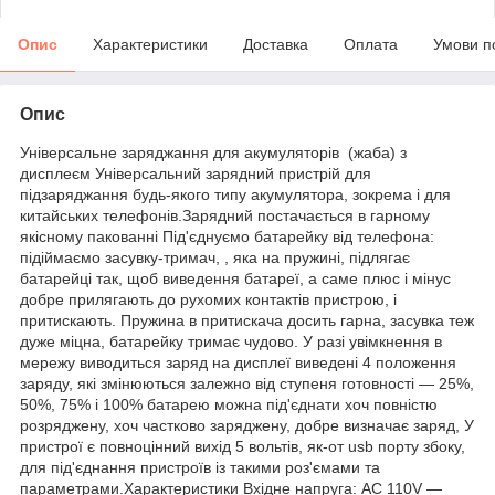
Опис
Характеристики
Доставка
Оплата
Умови п
Опис
Універсальне заряджання для акумуляторів (жаба) з
дисплеєм Універсальний зарядний пристрій для
підзаряджання будь-якого типу акумулятора, зокрема і для
китайських телефонів.Зарядний постачається в гарному
якісному пакованні Під'єднуємо батарейку від телефона:
підіймаємо засувку-тримач, , яка на пружині, підлягає
батарейці так, щоб виведення батареї, а саме плюс і мінус
добре прилягають до рухомих контактів пристрою, і
притискають. Пружина в притискача досить гарна, засувка теж
дуже міцна, батарейку тримає чудово. У разі увімкнення в
мережу виводиться заряд на дисплеї виведені 4 положення
заряду, які змінюються залежно від ступеня готовності — 25%,
50%, 75% і 100% батарею можна під'єднати хоч повністю
розряджену, хоч частково заряджену, добре визначає заряд, У
пристрої є повноцінний вихід 5 вольтів, як-от usb порту збоку,
для під'єднання пристроїв із такими роз'ємами та
параметрами.Характеристики Вхідне напруга: AC 110V —