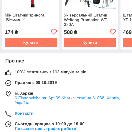
Мініштативи тринога
Універсальний штатив
Штат
"Вісьминіг"
Weifeng Promotion WT-
YT-1
330A
174
588
469
₴
₴
Купити
Купити
Про нас
100% позитивних з 103 відгуків за рік
Працює з 09.10.2019
м. Харків
6 Fisanovicha str. Apt 39 Kharkiv Україна 61038, Харків,
Україна
Контакти
Сьогодні працює з 10:00 до 19:00
Показати весь графік роботи