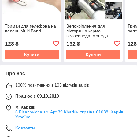
Тримач для телефона на
Велокріплення для
Трим
палець Multi Band
ліхтаря на кермо
пале
велосипеда, мопеда
128
132
128
₴
₴
Купити
Купити
Про нас
100% позитивних з 103 відгуків за рік
Працює з 09.10.2019
м. Харків
6 Fisanovicha str. Apt 39 Kharkiv Україна 61038, Харків,
Україна
Контакти