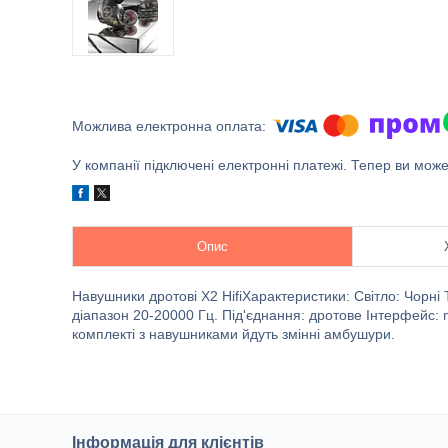
У компанії підключені електронні платежі. Тепер ви мож
Опис
Навушники дротові X2 HifiХарактеристики: Світло: Чорн
діапазон 20-20000 Гц. Під'єднання: дротове Інтерфейс:
комплекті з навушниками йдуть змінні амбушури.
Інформація для клієнтів