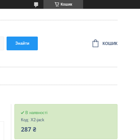
Кошик
Знайти
КОШИК
В наявності
Код:
X2-jack
287 ₴