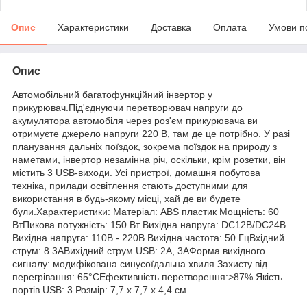
Опис
Характеристики
Доставка
Оплата
Умови п
Опис
Автомобільний багатофункційний інвертор у
прикурювач.Під'єднуючи перетворювач напруги до
акумулятора автомобіля через роз'єм прикурювача ви
отримуєте джерело напруги 220 В, там де це потрібно. У разі
планування дальніх поїздок, зокрема поїздок на природу з
наметами, інвертор незамінна річ, оскільки, крім розетки, він
містить 3 USB-виходи. Усі пристрої, домашня побутова
техніка, прилади освітлення стають доступними для
використання в будь-якому місці, хай де ви будете
були.Характеристики: Матеріал: ABS пластик Мощність: 60
ВтПикова потужність: 150 Вт Вихідна напруга: DC12В/DC24В
Вихідна напруга: 110В - 220В Вихідна частота: 50 ГцВхідний
струм: 8.3AВихідний струм USB: 2А, 3AФорма вихідного
сигналу: модифікована синусоїдальна хвиля Захисту від
перегрівання: 65°СЕфективність перетворення:>87% Якість
портів USB: 3 Розмір: 7,7 х 7,7 х 4,4 см