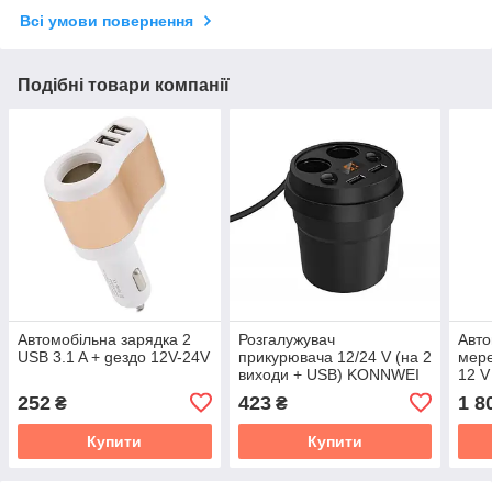
Всі умови повернення
Подібні товари компанії
Автомобільна зарядка 2
Розгалужувач
Авто
USB 3.1 A + gездо 12V-24V
прикурювача 12/24 V (на 2
мере
виходи + USB) KONNWEI
12 V
252
423
1 8
₴
₴
Купити
Купити