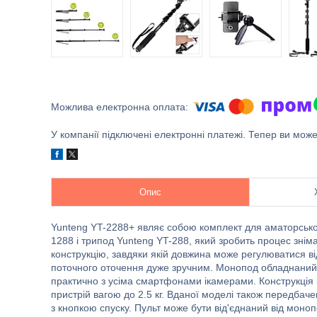
У компанії підключені електронні платежі. Тепер ви мож
Опис
Yunteng YT-2288+ являє собою комплект для аматорсько
1288 і трипод Yunteng YT-288, який зробить процес зні
конструкцію, завдяки якій довжина може регулюватися ві
поточного оточення дуже зручним. Монопод обладнаний 
практично з усіма смартфонами ікамерами. Конструкція
пристрій вагою до 2.5 кг. Вданої моделі також передбач
з кнопкою спуску. Пульт може бути від'єднаний від мон