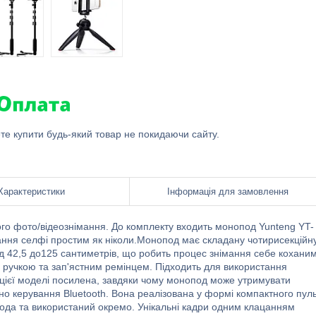
ете купити будь-який товар не покидаючи сайту.
Характеристики
Інформація для замовлення
го фото/відеознімання. До комплекту входить монопод Yunteng YT-
мання селфі простим як ніколи.Монопод має складану чотирисекційн
д 42,5 до125 сантиметрів, що робить процес знімання себе коханим
ручкою та зап'ястним ремінцем. Підходить для використання
 цієї моделі посилена, завдяки чому монопод може утримувати
ено керування Bluetooth. Вона реалізована у формі компактного пул
опода та використаний окремо. Унікальні кадри одним клацанням