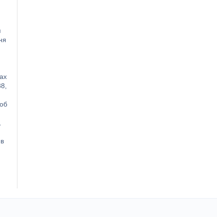
я
ня
ах
8,
щоб
.
,
ив