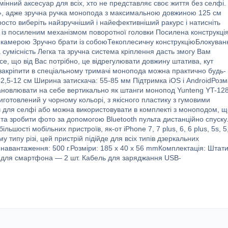
нний аксесуар для всіх, хто не представляє своє життя без селфі.
», адже зручна ручка монопода з максимальною довжиною 125 см
росто виберіть найзручніший і найефективніший ракурс і натисніть
 із посиленим механізмом поворотної головки Посилена конструкці
 камерою Зручно брати із собоюТекоплесичну конструкціюБлокуван
 сумісність Легка та зручна система кріплення дасть змогу Вам
е, що від Вас потрібно, це відрегулювати довжину штатива, кут
 закріпити в спеціальному тримачі монопода можна практично будь-
2,5-12 см Ширина затискача: 55-85 мм Підтримка iOS і AndroidРозм
тановлювати на себе вертикально як штанги монопод Yunteng YT-128
иготовлений у чорному кольорі, з якісного пластику з гумовими
ч для селфі або можна використовувати в комплекті з моноподом, 
та зробити фото за допомогою Bluetooth пульта дистанційно спуску
ьшості мобільних пристроїв, як-от iPhone 7, 7 plus, 6, 6 plus, 5s, 5
 типу різі, цей пристрій підійде для всіх типів дзеркальних
 навантаження: 500 г.Розміри: 185 x 40 x 56 mmКомплектація: Штат
я для смартфона — 2 шт. Кабель для заряджання USB-