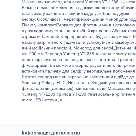
Унікальний монопод для селфі Yunteng YT-1288 — незамі
Більше немає обмеження за довжиною «витягнутої руки
дасть змогу захопити в єдиний кадр усіх Ваших друзів. П
кнопку. Особливості: Черетирехсекційний монопідтрипод
Пульт у комплектіЗеркало для фотознімання з основною
в розкладеному стані на потрібній кріплення Абсолютова
отримати бажаний кадр практично в будь-яких умовах. Вс
нахилу закріпленого ґаджета та усміхнутися в камеру. А
який мобільний пристрій. Монопод для селфі.Довжина: 4
ніг: 200 мм Терипод Yunteng YT-288 також дає змогу вс
перетворюючи їх на повноцінні високі штативи. Трипод в
фіксаторами. Ви можете використовувати його як трима
встановити паличку для селфі у вертикальне положення 
Штатив-трипод має універсальне кріплення й підійде до біл
Samsung Galaxy, HTC, Nokia та ін. Завдяки універсальному
фотоапаратів (дзеркалок), мильниць та ін. Максимальне
Yunteng YT-1288 Трипод YT-288 Універсальне кріпленн
microUSB Інструкція
Інформація для клієнтів