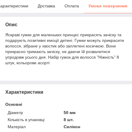
арактеристики
Доставка
Оплата
Умови повернення
Опис
Яскраві гумки для маленьких принцес прикрасять зачіску та
подарують позитивні емоції дитині. Гумки можуть прикрасити
волосся, зібране у хвостик або заплетені косичкою. Вони
прекрасно тримають зачіску, не даючи їй розвалитися
упродовж усього дня. Набір гумок для волосся "Ніжність" 8
штук, кольорове асорті
Характеристики
Основні
Діаметр
50 мм
Кількість в упаковці
8 шт.
Матеріал
Силікон