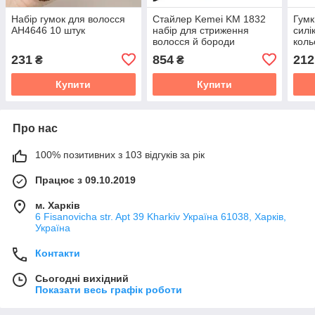
Набір гумок для волосся
Стайлер Kemei KM 1832
Гумк
AH4646 10 штук
набір для стриження
силі
волосся й бороди
коль
231
854
212
₴
₴
Купити
Купити
Про нас
100% позитивних з 103 відгуків за рік
Працює з 09.10.2019
м. Харків
6 Fisanovicha str. Apt 39 Kharkiv Україна 61038, Харків,
Україна
Контакти
Сьогодні вихідний
Показати весь графік роботи