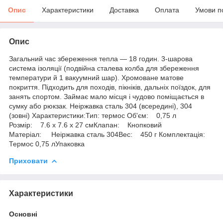
Опис
Характеристики
Доставка
Оплата
Умови п
Опис
Загальний час збереження тепла — 18 годин. 3-шарова
система ізоляції (подвійна сталева колба для збереження
температури й 1 вакуумний шар). Хромоване матове
покриття. Підходить для походів, пікніків, дальніх поїздок, для
занять спортом. Займає мало місця і чудово поміщається в
сумку або рюкзак. Неіржавка сталь 304 (всередині), 304
(зовні) Характеристики:Тип: термос Об'єм: 0,75 л
Розмір: 7.6 x 7.6 x 27 смКлапан: Кнопковий
Матеріал: Неіржавка сталь 304Вес: 450 г Комплектація:
Термос 0,75 лУпаковка
Приховати
Характеристики
Основні