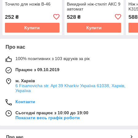
Точило для ножів B-46
Викидний ніж-стиліт AKC 9
Ніж 
автомат
K31
252
528
588
₴
₴
Купити
Купити
Про нас
100% позитивних з 103 відгуків за рік
Працює з 09.10.2019
м. Харків
6 Fisanovicha str. Apt 39 Kharkiv Україна 61038, Харків,
Україна
Контакти
Сьогодні працює з 10:00 до 19:00
Показати весь графік роботи
Про нас