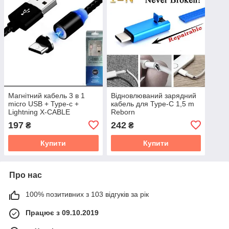
Магнітний кабель 3 в 1
Відновлюваний зарядний
micro USB + Type-c +
кабель для Type-C 1,5 m
Lightning X-CABLE
Reborn
197
242
₴
₴
Купити
Купити
Про нас
100% позитивних з 103 відгуків за рік
Працює з 09.10.2019