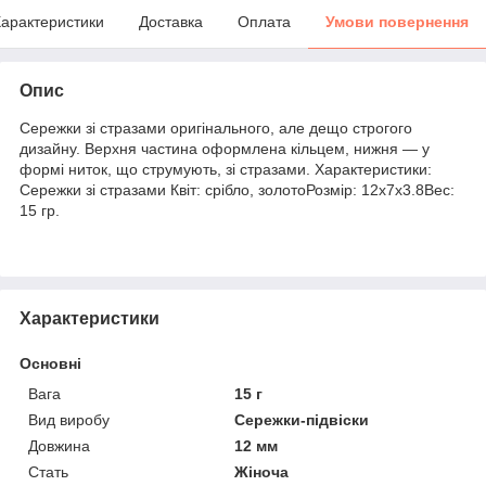
арактеристики
Доставка
Оплата
Умови повернення
Опис
Сережки зі стразами оригінального, але дещо строгого
дизайну. Верхня частина оформлена кільцем, нижня — у
формі ниток, що струмують, зі стразами. Характеристики:
Сережки зі стразами Квіт: срібло, золотоРозмір: 12х7х3.8Вес:
15 гр.
Характеристики
Основні
Вага
15 г
Вид виробу
Сережки-підвіски
Довжина
12 мм
Стать
Жіноча