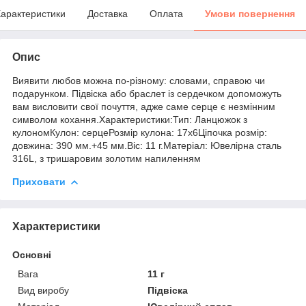
арактеристики
Доставка
Оплата
Умови повернення
Опис
Виявити любов можна по-різному: словами, справою чи
подарунком. Підвіска або браслет із сердечком допоможуть
вам висловити свої почуття, адже саме серце є незмінним
символом кохання.Характеристики:Тип: Ланцюжок з
кулономКулон: серцеРозмір кулона: 17х6Ціпочка розмір:
довжина: 390 мм.+45 мм.Віс: 11 г.Матеріал: Ювелірна сталь
316L, з тришаровим золотим напиленням
Приховати
Характеристики
Основні
Вага
11 г
Вид виробу
Підвіска