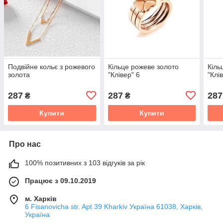
Подвійне кольє з рожевого
Кільце рожеве золото
Кіль
золота
"Клівер" 6
"Клі
287
287
287
₴
₴
Купити
Купити
Про нас
100% позитивних з 103 відгуків за рік
Працює з 09.10.2019
м. Харків
6 Fisanovicha str. Apt 39 Kharkiv Україна 61038, Харків,
Україна