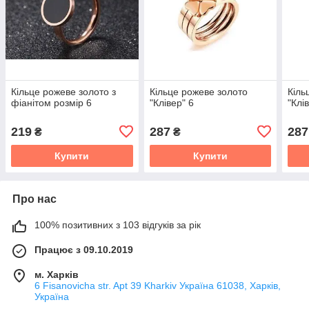
Кільце рожеве золото з
Кільце рожеве золото
Кіль
фіанітом розмір 6
"Клівер" 6
"Клі
219
287
287
₴
₴
Купити
Купити
Про нас
100% позитивних з 103 відгуків за рік
Працює з 09.10.2019
м. Харків
6 Fisanovicha str. Apt 39 Kharkiv Україна 61038, Харків,
Україна