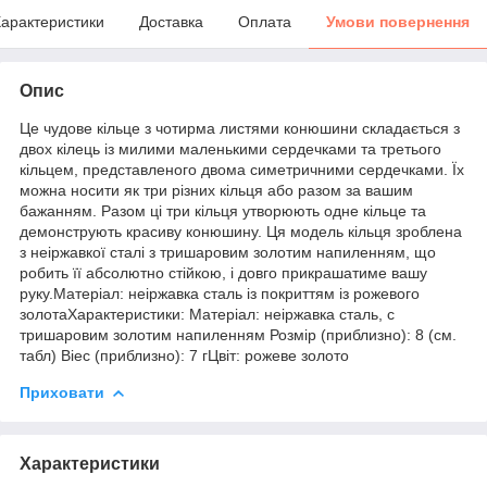
арактеристики
Доставка
Оплата
Умови повернення
Опис
Це чудове кільце з чотирма листями конюшини складається з
двох кілець із милими маленькими сердечками та третього
кільцем, представленого двома симетричними сердечками. Їх
можна носити як три різних кільця або разом за вашим
бажанням. Разом ці три кільця утворюють одне кільце та
демонструють красиву конюшину. Ця модель кільця зроблена
з неіржавкої сталі з тришаровим золотим напиленням, що
робить її абсолютно стійкою, і довго прикрашатиме вашу
руку.Матеріал: неіржавка сталь із покриттям із рожевого
золотаХарактеристики: Матеріал: неіржавка сталь, с
тришаровим золотим напиленням Розмір (приблизно): 8 (см.
табл) Віес (приблизно): 7 гЦвіт: рожеве золото
Приховати
Характеристики