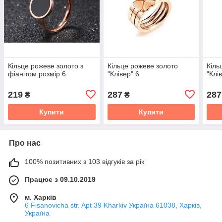
Кільце рожеве золото з
Кільце рожеве золото
Кіль
фіанітом розмір 6
"Клівер" 6
"Клі
219
287
287
₴
₴
Купити
Купити
Про нас
100% позитивних з 103 відгуків за рік
Працює з 09.10.2019
м. Харків
6 Fisanovicha str. Apt 39 Kharkiv Україна 61038, Харків,
Україна