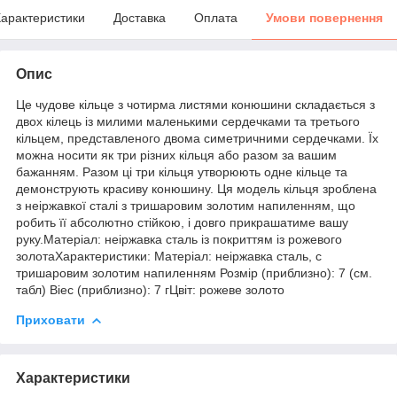
арактеристики
Доставка
Оплата
Умови повернення
Опис
Це чудове кільце з чотирма листями конюшини складається з
двох кілець із милими маленькими сердечками та третього
кільцем, представленого двома симетричними сердечками. Їх
можна носити як три різних кільця або разом за вашим
бажанням. Разом ці три кільця утворюють одне кільце та
демонструють красиву конюшину. Ця модель кільця зроблена
з неіржавкої сталі з тришаровим золотим напиленням, що
робить її абсолютно стійкою, і довго прикрашатиме вашу
руку.Матеріал: неіржавка сталь із покриттям із рожевого
золотаХарактеристики: Матеріал: неіржавка сталь, с
тришаровим золотим напиленням Розмір (приблизно): 7 (см.
табл) Віес (приблизно): 7 гЦвіт: рожеве золото
Приховати
Характеристики