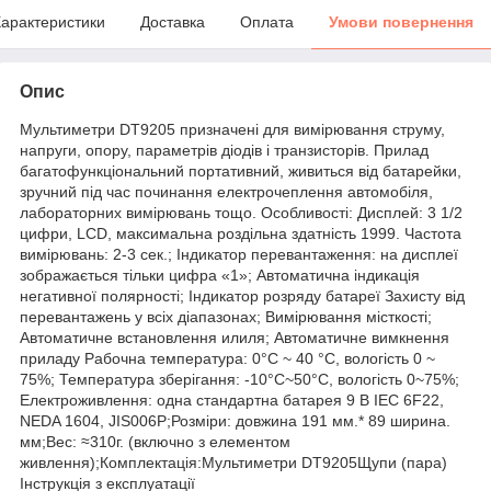
арактеристики
Доставка
Оплата
Умови повернення
Опис
Мультиметри DT9205 призначені для вимірювання струму,
напруги, опору, параметрів діодів і транзисторів. Прилад
багатофункціональний портативний, живиться від батарейки,
зручний під час починання електрочеплення автомобіля,
лабораторних вимірювань тощо. Особливості: Дисплей: 3 1/2
цифри, LCD, максимальна роздільна здатність 1999. Частота
вимірювань: 2-3 сек.; Індикатор перевантаження: на дисплеї
зображається тільки цифра «1»; Автоматична індикація
негативної полярності; Індикатор розряду батареї Захисту від
перевантажень у всіх діапазонах; Вимірювання місткості;
Автоматичне встановлення илиля; Автоматичне вимкнення
приладу Pабочна температура: 0°С ~ 40 °C, вологість 0 ~
75%; Температура зберігання: -10°С~50°С, вологість 0~75%;
Електроживлення: одна стандартна батарея 9 В IEC 6F22,
NEDA 1604, JIS006Р;Розміри: довжина 191 мм.* 89 ширина.
мм;Вес: ≈310г. (включно з елементом
живлення);Комплектація:Мультиметри DT9205Щупи (пара)
Інструкція з експлуатації