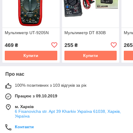
Мультиметр UT-9205N
Мультиметр DT 830B
Муль
469
255
265
₴
₴
Купити
Купити
Про нас
100% позитивних з 103 відгуків за рік
Працює з 09.10.2019
м. Харків
6 Fisanovicha str. Apt 39 Kharkiv Україна 61038, Харків,
Україна
Контакти