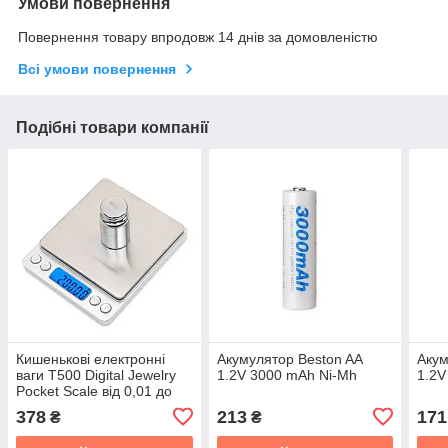
Умови повернення
Повернення товару впродовж 14 днів за домовленістю
Всі умови повернення
Подібні товари компанії
Кишенькові електронні
Акумулятор Beston AA
Акум
ваги T500 Digital Jewelry
1.2V 3000 mAh Ni-Mh
1.2V
Pocket Scale від 0,01 до
500 г.
378
213
171
₴
₴